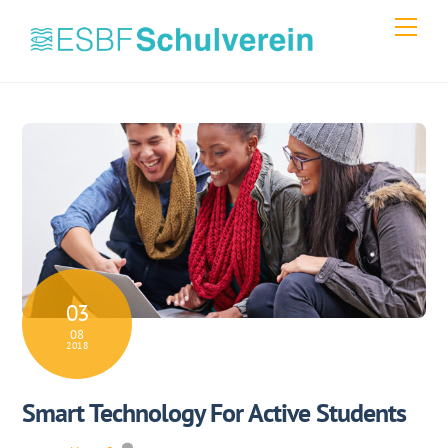
Skip
Men
to
content
03
08
2018
Smart Technology For Active Students