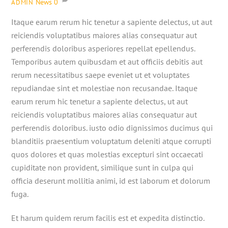
News
0
ADMIN
Itaque earum rerum hic tenetur a sapiente delectus, ut aut
reiciendis voluptatibus maiores alias consequatur aut
perferendis doloribus asperiores repellat epellendus.
Temporibus autem quibusdam et aut officiis debitis aut
rerum necessitatibus saepe eveniet ut et voluptates
repudiandae sint et molestiae non recusandae. Itaque
earum rerum hic tenetur a sapiente delectus, ut aut
reiciendis voluptatibus maiores alias consequatur aut
perferendis doloribus. iusto odio dignissimos ducimus qui
blanditiis praesentium voluptatum deleniti atque corrupti
quos dolores et quas molestias excepturi sint occaecati
cupiditate non provident, similique sunt in culpa qui
officia deserunt mollitia animi, id est laborum et dolorum
fuga.
Et harum quidem rerum facilis est et expedita distinctio.