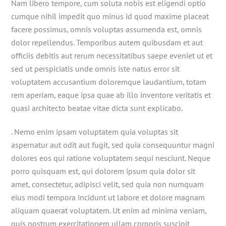
Nam libero tempore, cum soluta nobis est eligendi optio
cumque nihil impedit quo minus id quod maxime placeat
facere possimus, omnis voluptas assumenda est, omnis
dolor repellendus. Temporibus autem quibusdam et aut
officiis debitis aut rerum necessitatibus saepe eveniet ut et
sed ut perspiciatis unde omnis iste natus error sit
voluptatem accusantium doloremque laudantium, totam
rem aperiam, eaque ipsa quae ab illo inventore veritatis et
quasi architecto beatae vitae dicta sunt explicabo.
. Nemo enim ipsam voluptatem quia voluptas sit
aspernatur aut odit aut fugit, sed quia consequuntur magni
dolores eos qui ratione voluptatem sequi nesciunt. Neque
porro quisquam est, qui dolorem ipsum quia dolor sit
amet, consectetur, adipisci velit, sed quia non numquam
eius modi tempora incidunt ut labore et dolore magnam
aliquam quaerat voluptatem. Ut enim ad minima veniam,
quis nostrum exercitationem ullam corporis suscipit